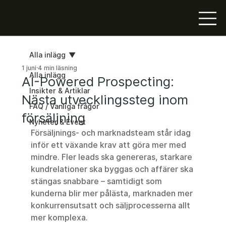
Alla inlägg
1 juni
4 min läsning
Alla inlägg
AI-Powered Prospecting:
Insikter & Artiklar
Nästa utvecklingssteg inom
FAQ / Vanliga frågor
försäljning
Nyheter & Event
Försäljnings- och marknadsteam står idag 
inför ett växande krav att göra mer med 
mindre. Fler leads ska genereras, starkare 
kundrelationer ska byggas och affärer ska 
stängas snabbare – samtidigt som 
kunderna blir mer pålästa, marknaden mer 
konkurrensutsatt och säljprocesserna allt 
mer komplexa.