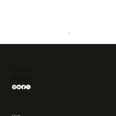
business.admin@cyberinstincts.com
Adress: Pumpgatan 1
417 55 Göteborg, Sverige
AI-agenter utan affärsvärde är bara
teknik: Insikter från Tales of Tech på The
Yard