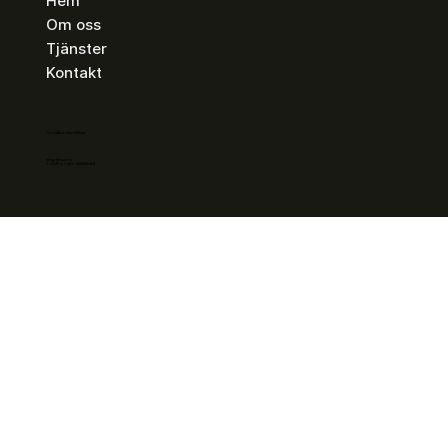
Hem
Om oss
Tjänster
Kontakt
CI:s hållbarhetsriktlinjer
Integritetspolicy
© 2025 av Cyber Instincts AB.