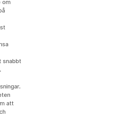
e om 
på 
st 
nsa 
t snabbt 
.
sningar. 
ten 
m att 
ch 