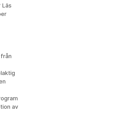
? Läs 
er 
 
från 
aktig 
en 
rogram 
tion av 