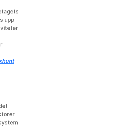
etagets 
as upp 
viteter 
r 
 
xhunt
det 
ktorer 
-system 