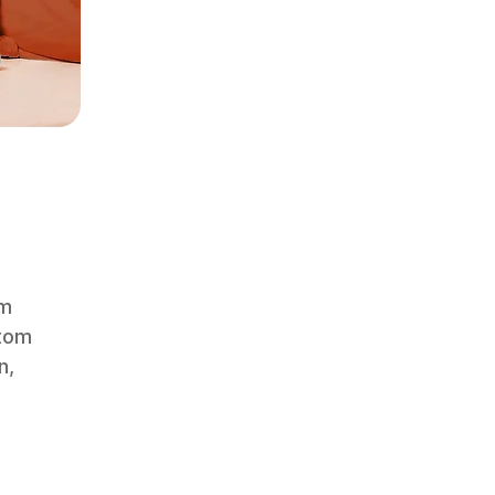
m 
tom 
n, 