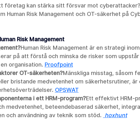
ditt företag kan stärka sitt försvar mot cyberattacker
nom Human Risk Management och OT-säkerhet på Cyb
 Human Risk Management
gement?
Human Risk Management är en strategi inom
rar på att förstå och minska de risker som uppstår 
en organisation.
Proofpoint
aktorer OT-säkerheten?
Mänskliga misstag, såsom fel
ller bristande medvetenhet om säkerhetsrutiner, är 
erhetsöverträdelser. 
OPSWAT
omponenterna i ett HRM-program?
Ett effektivt HRM-p
 och medvetenhet, beteendebaserad säkerhet, integra
en och användning av teknik som stöd. 
 hoxhunt