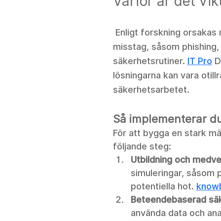
Varför är det vik
 Enligt forskning orsakas
misstag, såsom phishing,
säkerhetsrutiner.
IT Pro
 D
lösningarna kan vara otil
säkerhetsarbetet.
Så implementerar du
För att bygga en stark mä
följande steg:
Utbildning och medv
simuleringar, såsom 
potentiella hot. 
know
Beteendebaserad sä
använda data och anal