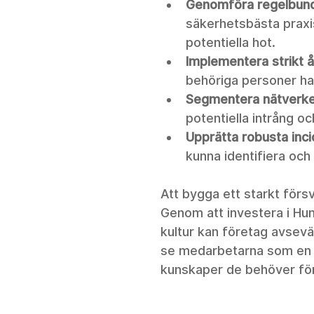
Genomföra regelbund
säkerhetsbästa praxi
potentiella hot.
Implementera strikt å
behöriga personer har 
Segmentera nätverke
potentiella intrång oc
Upprätta robusta inc
kunna identifiera och
Att bygga ett starkt förs
Genom att investera i H
kultur kan företag avsevä
se medarbetarna som en t
kunskaper de behöver för 