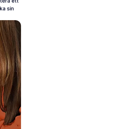
era ett 
a sin 