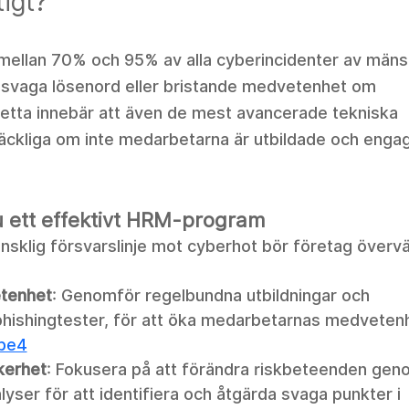
tigt?
 mellan 70% och 95% av alla cyberincidenter av mänsk
 svaga lösenord eller bristande medvetenhet om 
etta innebär att även de mest avancerade tekniska 
lräckliga om inte medarbetarna är utbildade och engag
 ett effektivt HRM-program
nsklig försvarslinje mot cyberhot bör företag överv
etenhet
: Genomför regelbundna utbildningar och 
phishingtester, för att öka medarbetarnas medveten
be4
kerhet
: Fokusera på att förändra riskbeteenden geno
yser för att identifiera och åtgärda svaga punkter i 