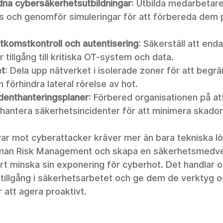
na cybersäkerhetsutbildningar
: Utbilda medarbetar
s och genomför simuleringar för att förbereda dem 
tkomstkontroll och autentisering
: Säkerställ att enda
tillgång till kritiska OT-system och data.
t
: Dela upp nätverket i isolerade zoner för att begrä
h förhindra lateral rörelse av hot.
identhanteringsplaner
: Förbered organisationen på at
 hantera säkerhetsincidenter för att minimera skador
var mot cyberattacker kräver mer än bara tekniska lö
uman Risk Management och skapa en säkerhetsmedve
rt minska sin exponering för cyberhot. Det handlar o
illgång i säkerhetsarbetet och ge dem de verktyg o
att agera proaktivt.