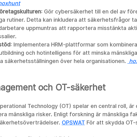
hoxhunt
företagskulturen
: Gör cybersäkerhet till en del av för
ga rutiner. Detta kan inkludera att säkerhetsfrågor t
arbetare uppmuntras att rapportera misstänkta akti
salier.
stöd
: Implementera HRM-plattformar som kombinera
utbildning och hotintelligens för att minska mänskliga
a säkerhetsställningen över hela organisationen. 
 ho
agement och OT-säkerhet
 Operational Technology (OT) spelar en central roll, är 
sera mänskliga risker. Enligt forskning är mänskliga fa
säkerhetsöverträdelser.
OPSWAT
 För att skydda OT