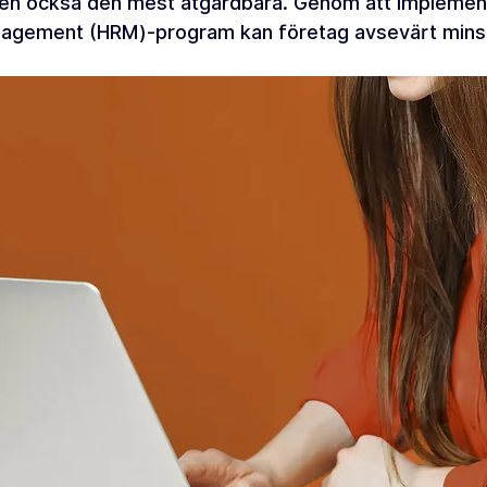
en också den mest åtgärdbara. Genom att implement
nagement (HRM)-program kan företag avsevärt minsk