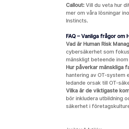
Callout:
 Vill du veta hur 
mer om våra lösningar i
Instincts.
FAQ – Vanliga frågor om
Vad är Human Risk Mana
cybersäkerhet som fokuse
mänskligt beteende inom 
Hur påverkar mänskliga f
hantering av OT-system e
ledande orsak till OT-säk
Vilka är de viktigaste k
bör inkludera utbildning
säkerhet i företagskultur