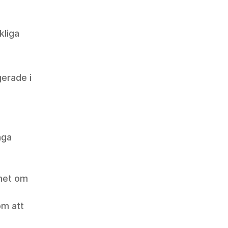
liga 
erade i 
äga 
het om 
m att 