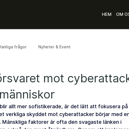
HEM
OM O
Vanliga frågor
Nyheter & Event
örsvaret mot cyberattac
 människor
lir allt mer sofistikerade, är det lätt att fokusera på
det verkliga skyddet mot cyberattacker börjar med e
 Mänskliga faktorer är ofta den svagaste länken i 