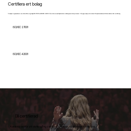
Certifiera ert bolag
Vi hjälper organisationer som vill certifiera sig enligt ISO 27001 och ISO/IEC 42001. Våra erfarna Lead Implementors stöttar genom hela processen – från gap-analys och struktur till implementation och förberedelser inför certifiering.
ISO/IEC 27001
ISO/IEC 42001
Bli certifierad
Kontakta oss för att starta igång certifieringsresan tillsammans med oss