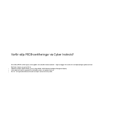
Varför välja PECB-certifieringar via Cyber Instincts?
Att erhålla en PECB-certifiering visar att du uppfyller internationellt erkända standarder – något som bygger förtroende och trovärdighet på dagens globala marknad.
Med Cyber Instincts som partner får du:
Utbildning som följer globalt erkända ramverk såsom ISO/IEC 42001 (Artificial Intelligence Management System).
Lokal support och expertis anpassad till nordiska affärsmiljöer och regulatoriska krav.
Karriär- och organisationsfokuserat lärande som knyter samman teori och praktik.