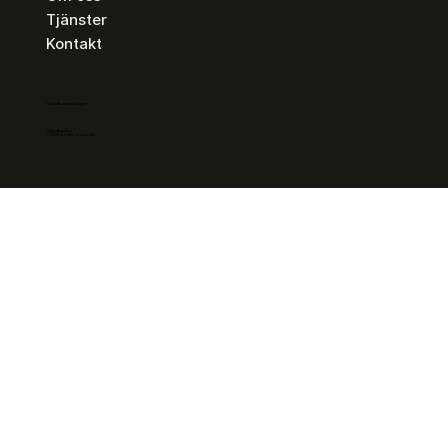
Tjänster
Kontakt
CI:s hållbarhetsriktlinjer
Integritetspolicy
© 2025 av Cyber Instincts AB.