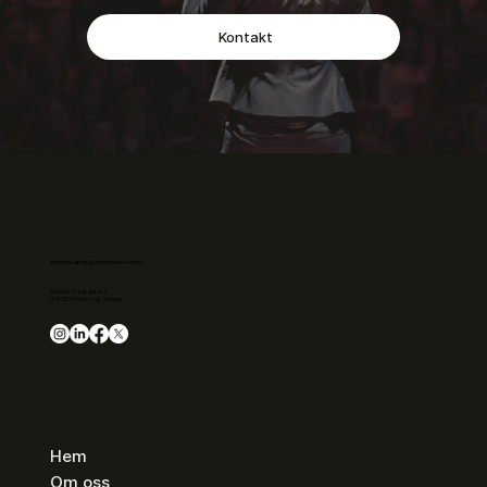
Kontakt
business.admin@cyberinstincts.com
Adress: Pumpgatan 1
417 55 Göteborg, Sverige
Hem
Om oss