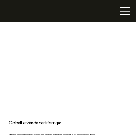
Globalt erkända certiferingar
Cyber Instincts är en officiell partner till PECB. Ett globalt erkänt certifieringsorgan som specialiserar sig på informationssäkerhet, cybersäkerhet och compliance-utbildningar.