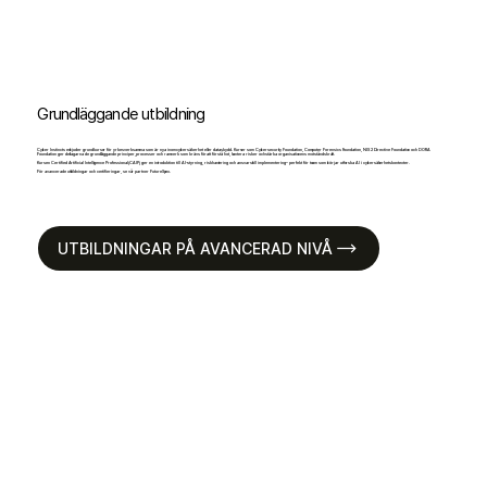
Grundläggande utbildning
Cyber Instincts erbjuder grundkurser för yrkesverksamma som är nya inom cybersäkerhet eller dataskydd. Kurser som Cybersecurity Foundation, Computer Forensics Foundation, NIS 2 Directive Foundation och DORA
Foundation ger deltagarna de grundläggande principer, processer och ramverk som krävs för att förstå hot, hantera risker och stärka organisationens motståndskraft.
Kursen Certified Artificial Intelligence Professional (CAIP) ger en introduktion till AI-styrning, riskhantering och ansvarsfull implementering – perfekt för team som börjar utforska AI i cybersäkerhetskontexter.
För avancerade utbildningar och certifieringar, se vår partner FutureSpex.
UTBILDNINGAR PÅ AVANCERAD NIVÅ